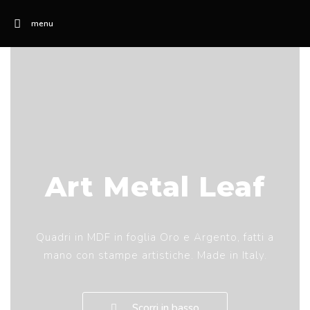
menu
Art Metal Leaf
Quadri in MDF in foglia Oro e Argento, fatti a
mano con stampe artistiche. Made in Italy.
Scorri in basso