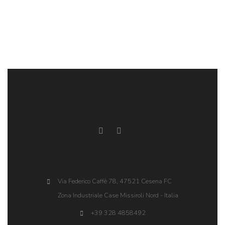
Via Federico Caffè 78, 47521 Cesena FC
Zona Industriale Case Missiroli Nord - Italia
+39 328 4858492