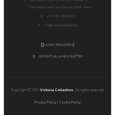
Zona Industriale Case Missiroli Nord - Italia
+39 328 4858492
info@victoriacollection.it
LOGIN / REGISTER
ISCRIVITI ALLA NEWSLETTER
Copyright © 2021
Victoria Collection.
All rights reserved.
Privacy Policy
|
Cookie Policy