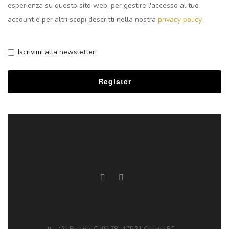
esperienza su questo sito web, per gestire l'accesso al tuo
account e per altri scopi descritti nella nostra
privacy policy
.
Iscrivimi alla newsletter!
Register
Via Federico Caffè 78, 47521 Cesena FC