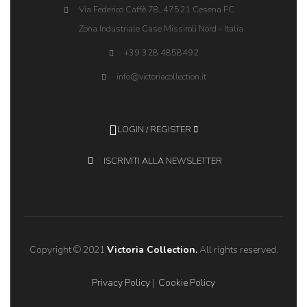
Via Federico Caffè 78, 47521 Cesena FC
Zona Industriale Case Missiroli Nord - Italia
+39 328 4858492
info@victoriacollection.it
LOGIN / REGISTER
ISCRIVITI ALLA NEWSLETTER
Copyright © 2021
Victoria Collection.
All rights reserved.
Privacy Policy
|
Cookie Policy